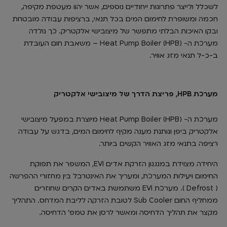
לשכלל ולייצר פתרונות ייחודיים נוספים, אשר יהוו מעטפת מקיפה,
חכמה ומשופרת לחימום המים בכל תנאי, ברציפות עבודה מובטחת
ובקו האיכות הבלתי מתפשר של מיצובישי אלקטריק. כך נולדה
מערכת ה- Heat Pump Boiler (HPB) – משאבת חום העובדת
ב-כ-ל תנאי מזג אוויר.
מערכת HPB, פריצת הדרך של מיצובישי אלקטריק
מערכת ה- Heat Pump Boiler (HPB) מיוצרת במפעל מיצובישי
אלקטריק ביפן ונותנת מענה מקיף לחימום המים, בדגש על עבודה
רציפה בתנאי מזג האוויר הקשים ביותר.
היחידה מצוידת במנגנון הזרקת אדים EVI, המשפר את תפוקת
החימום ויעילות המערכת, ומעריך את האינטרבל בין מחזורי ההפרשה
( Defrost ). מערכת EVI משתמשת באדים הקרים שחוזרים
ממחליף החום Sub Cooler לטובת הזרקה לליבת המדחס. התהליך
מקצר את תהליך הדחיסה ומאשר לרסן את טמפ' הדחיסה.