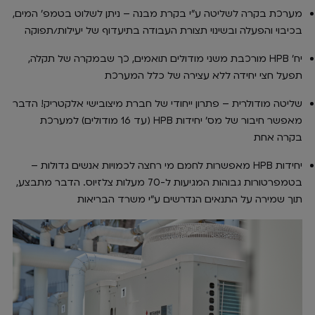
מערכת בקרה לשליטה ע"י בקרת מבנה – ניתן לשלוט בטמפ' המים,
בכיבוי והפעלה ובשינוי תצורת העבודה בתיעדוף של יעילות/תפוקה
יח' HPB מורכבת משני מודולים תואמים, כך שבמקרה של תקלה,
תפעל חצי יחידה ללא עצירה של כלל המערכת
שליטה מודולרית – פתרון ייחודי של חברת מיצובישי אלקטריק! הדבר
מאפשר חיבור של מס' יחידות HPB (עד 16 מודולים) למערכת
בקרה אחת
יחידות HPB מאפשרות לחמם מי רחצה לכמויות אנשים גדולות –
בטמפרטורות גבוהות המגיעות ל-70 מעלות צלזיוס. הדבר מתבצע,
תוך שמירה על התנאים הנדרשים ע"י משרד הבריאות