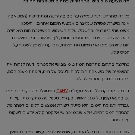
מה מציעה מיצובישי אלקטריק בתחום משאבות החום?
כל זה מתרחש, תוך שמירה על סביבה ירוקה ומתחדשת (המשאבה
אינה מייצרת פסולת שמייצרים אמצעי חימום אחרים), וחיסכון
משמעותי באנרגיה ובחשמל. עלות השימוש במשאבת חום היא זולה
בהשוואה לגופי חימום מבוססי גז וסולר, כך שלאורך זמן, משאבת
חום לחימום מים או לחימום תת רצפתי, מסייעת לצרכן לשמור על
הכיס שלו.
כחלוצה בתחום פתרונות המיזוג, מיצובישי אלקטריק ידעה לזהות את
ההשפעה של משאבת חום לבית ולעסק על חיינו, ולפתח מענה חכם,
מתקדם וכמובן חסכוני לכולנו.
דוגמה מובהקת לכך היא מערכת
CAHV
המסוגלת לספק מים חמים
גם בתנאי קיצון של מזג האוויר. בעזרת טכנולוגיה מתקדמת, יעילות
עבודה ותפוקת חימום, היא סייעה ליצירת אמצעים חלופיים לפתרונות
ההסקה המסורתיים. אלא שבמיצובישי אלקטריק לא יודעים לשקוט
על השמרים…
צוות התכנון והפיתוח של החברה, שחיפש לפני כעשור כיצד להמשיך