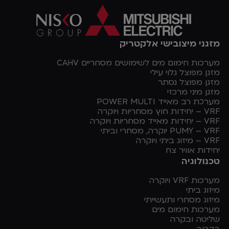
אקו פוינט בע'מ
מזגני מיצובישי אלקטריק
הצג עוד
מערכות חימום מים לשימושים מסחריים CAHV
מזגן מפוצל גלוי עילי
מזגן מפוצל נסתר
אקלים חברה למיזוג אויר
הצג עוד
מזגן מיני מרכזי
מערכת רב מאייד POWER MULTI
VRF – יחידות חוץ מסחריות ויוקרה
VRF – יחידות מאייד מסחריות ויוקרה
אקסלוסיב מיזוג בע״מ
PUMY – VRF יוקרה, מסחרי וביתי
הצג עוד
VRF – מיזוג ביתי ויוקרה
יחידות אוויר צח
טכנולוגיה
אר.די מקסימוס מערכות מיזוג אויר בע'מ
הצג עוד
מערכות VRF ויוקרה
מיזוג ביתי
מיזוג מסחרי ותעשייתי
מערכות חימום מים
אראל אלקטרומכניקה בע"מ
שליטה ובקרה
הצג עוד