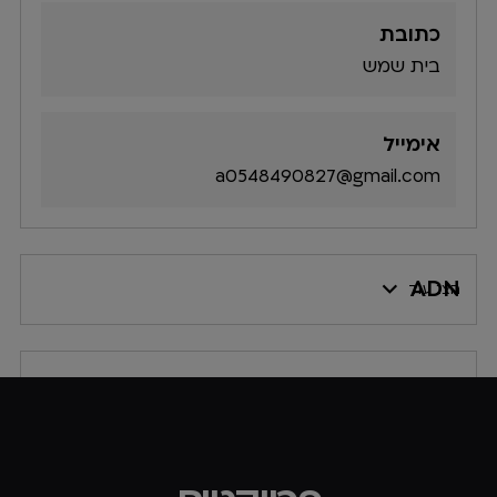
כתובת
בית שמש
אימייל
a0548490827@gmail.com
ADN
הצג עוד
א.ב מיזוג אויר
הצג עוד
א.ג פתרונות קירור
הצג עוד