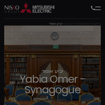
בית
פרויקטים
מסחרי וציבורי
יביע אומר
/
/
/
יביע אומר
Yabia Omer -
Synagogue