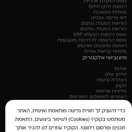
טופס הפעלת אחריות
הזמנת חלקי חילוף
שאלות ותשובות
דפי פריסה טכניים
הוראות הפעלה מזגנים
הוראות הפעלה שלטים
טופס הזמנת הפעלת VRF
טופס הרשמה להדרכות מקצועיות
רשימת מתקינים מורשים
פתיחת קריאת שירות
מיצובישי אלקטריק
אודות
החזון שלנו
הצהרת נגישות
תקנון
מדיניות פרטיות
הצטרפו למשווקים המורשים
מבצע 2026 למשווקים מורשים
כדי להעניק לך חוויית גלישה מותאמת ואישית, האתר
משתמש בקוקיז (Cookies) לשיפור ביצועים, התאמת
תכנים ופרסום רלוונטי. הקוקיז עוזרים לנו להכיר אותך