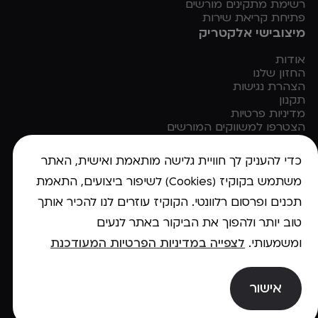
רשימת מתקינים מורשים
פתיחת קריאת שירות
מיצובישי אלקטריק
אודות
החזון שלנו
הצהרת נגישות
תקנון
מדיניות פרטיות
הצטרפו למשווקים המורשים
מבצע 2026 למשווקים מורשים
כדי להעניק לך חוויית גלישה מותאמת ואישית, האתר
משתמש בקוקיז (Cookies) לשיפור ביצועים, התאמת
תכנים ופרסום רלוונטי. הקוקיז עוזרים לנו להכיר אותך
טוב יותר ולהפוך את הביקור באתר לנעים
ומשמעותי.
לצפייה במדיניות הפרטיות המעודכנת
@2025 Design&Code by Elevate
אישור